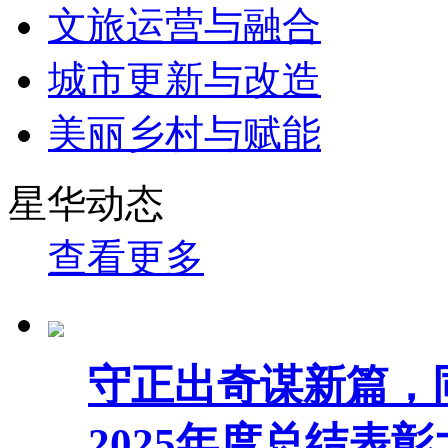
文旅运营与融合
城市更新与改造
美丽乡村与赋能
星华动态
查看更多
守正出奇谋新篇，同
2025年度总结表彰