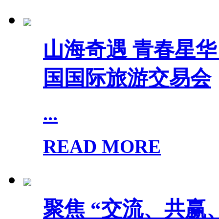
山海奇遇 青春星华 |
国国际旅游交易会
...
READ MORE
聚焦 “交流、共赢