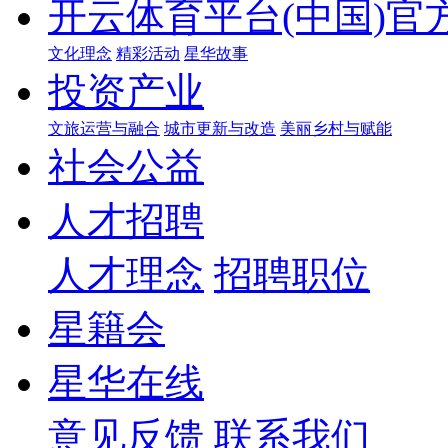
开云体育平台(中国)官
文化理念
精彩活动
星华故事
投资产业
文旅运营与融合
城市更新与改造
美丽乡村与赋能
社会公益
人才招聘
人才理念
招聘职位
星籍会
星华在线
意见反馈
联系我们