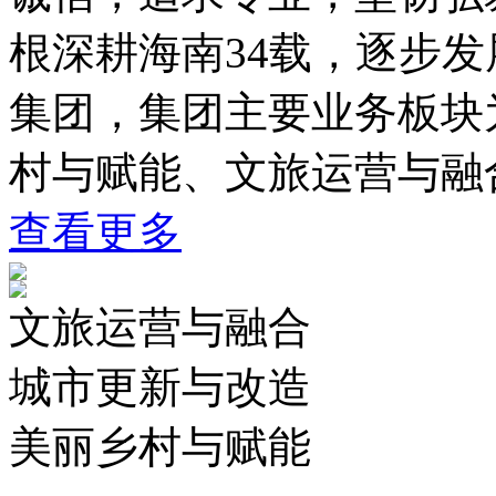
根深耕海南34载，逐步
集团，集团主要业务板块
村与赋能、文旅运营与融
查看更多
文旅运营与融合
城市更新与改造
美丽乡村与赋能