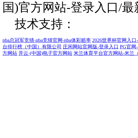
国)官方网站-登录入口
技术支持：
nba总冠军竞猜-nba竞猜官网-nba体彩赔率
2026世界杯官网入口
台排行榜（中国）有限公司
庄闲网站官网版-登录入口
PG官网
方网站
开云·(中国)电子官方网站
米兰体育平台官方网站-米兰