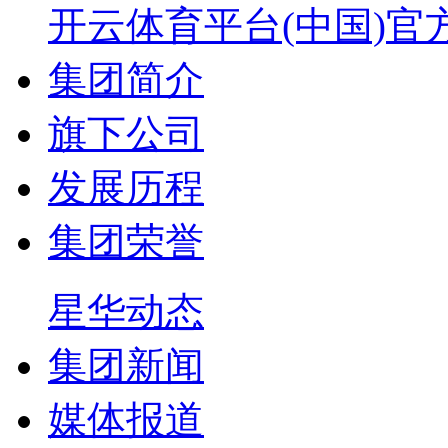
开云体育平台(中国)官
集团简介
旗下公司
发展历程
集团荣誉
星华动态
集团新闻
媒体报道