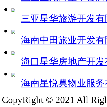
三亚星华旅游开发有
海南中田旅业开发有
海口星华房地产开发
海南星悦巢物业服务
CopyRight © 2021 All